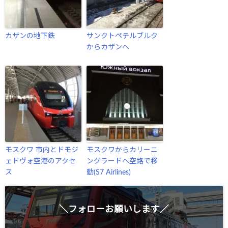
カザンの地下鉄
サンクトペテルブルク
からカザンへ
モスクワ 市内とドモジ
モスクワからカリーニ
ェドヴォ空港のアクセ
ングラードへ空路で移
ス
動(S7 Airlines)
＼フォローお願いします／