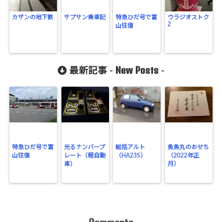
カザンの地下鉄
サプサン乗車記
特急ひだ号で富
ウラジオストク
2
山往復
New Posts
最新記事 -
-
特急ひだ号で富
光るナンバープ
総括アルト
魚魚丸のおせち
山往復
レート（軽自動
（HA23S）
（2022年正
車）
月）