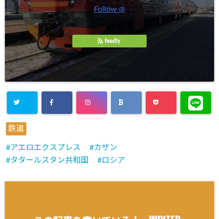
Follow @
feedly
鉄道
アエロエクスプレス
カザン
タタールスタン共和国
ロシア