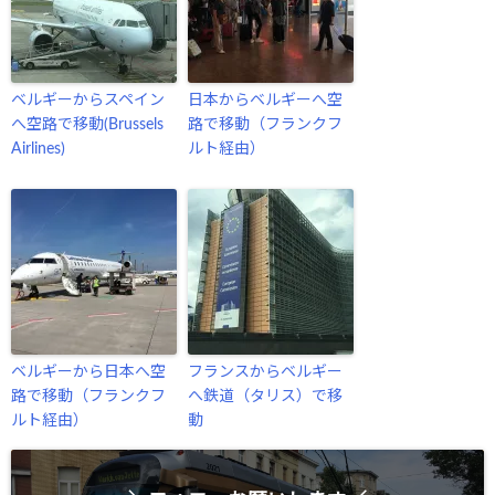
ベルギーからスペイン
日本からベルギーへ空
へ空路で移動(Brussels
路で移動（フランクフ
Airlines)
ルト経由）
ベルギーから日本へ空
フランスからベルギー
路で移動（フランクフ
へ鉄道（タリス）で移
ルト経由）
動