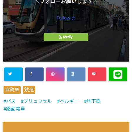
＼フォローお願いします／
Follow @
feedly
自動車
鉄道
バス
ブリュッセル
ベルギー
地下鉄
路面電車