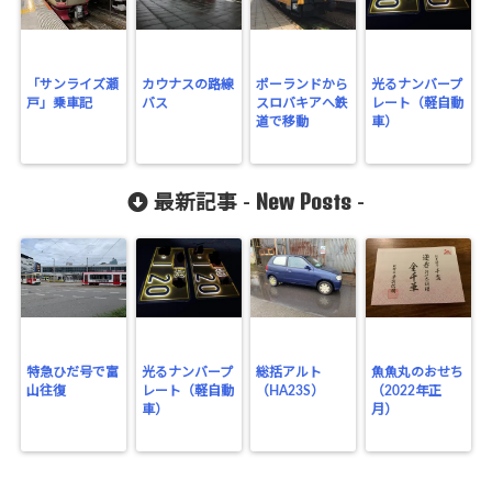
「サンライズ瀬
カウナスの路線
ポーランドから
光るナンバープ
戸」乗車記
バス
スロバキアへ鉄
レート（軽自動
道で移動
車）
New Posts
最新記事 -
-
特急ひだ号で富
光るナンバープ
総括アルト
魚魚丸のおせち
山往復
レート（軽自動
（HA23S）
（2022年正
車）
月）