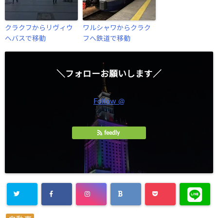
クラクフからリヴィウ
ワルシャワからクラク
へバスで移動
フへ鉄道で移動
＼フォローお願いします／
Follow @
feedly