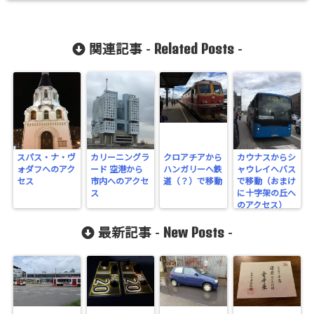
Related Posts
関連記事 -
-
スパス・ナ・ヴ
カリーニングラ
クロアチアから
カウナスからシ
ォダフへのアク
ード 空港から
ハンガリーへ鉄
ャウレイへバス
セス
市内へのアクセ
道（？）で移動
で移動（おまけ
ス
に十字架の丘へ
のアクセス）
New Posts
最新記事 -
-