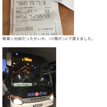
発車10分前だったせいか、VIP席が24€で買えました。