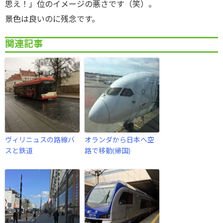
思え！」位のイメージの悪さです（笑）。
景色は良いのに残念です。
関連記事
ヴィリニュスの路線バ
オランダから日本へ空
スと鉄道
路で移動(帰国)