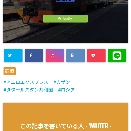
feedly
鉄道
アエロエクスプレス
カザン
タタールスタン共和国
ロシア
WRITER
この記事を書いている人 -
-