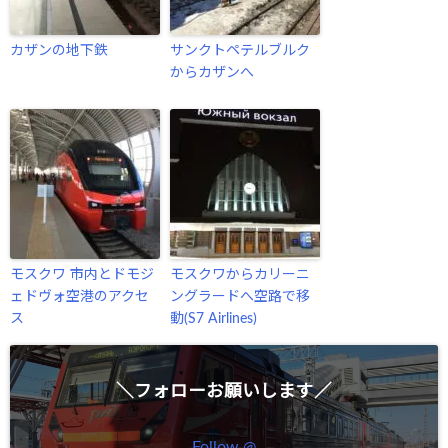
カザンの地下鉄
サンクトペテルブルク
からカザンへ
モスクワ 市内とドモジ
モスクワからカリーニ
ェドヴォ空港のアクセ
ングラードへ空路で移
ス
動(S7 Airlines)
＼フォローお願いします／
Follow @