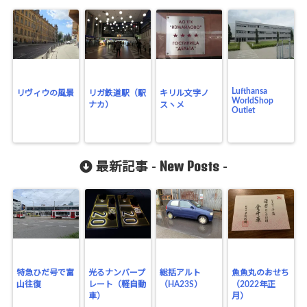
Lufthansa
リヴィウの風景
リガ鉄道駅（駅
キリル文字ノ
WorldShop
ナカ）
スヽメ
Outlet
New Posts
最新記事 -
-
特急ひだ号で富
光るナンバープ
総括アルト
魚魚丸のおせち
山往復
レート（軽自動
（HA23S）
（2022年正
車）
月）