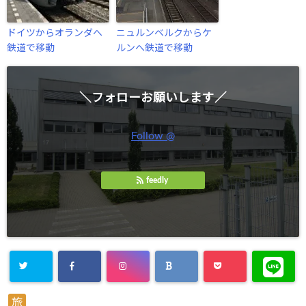
ドイツからオランダへ
ニュルンベルクからケ
鉄道で移動
ルンへ鉄道で移動
＼フォローお願いします／
Follow @
feedly
旅