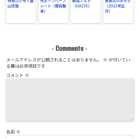
特急ひだ号で富
光るナンバープ
総括アルト
魚魚丸のおせち
山往復
レート（軽自動
（HA23S）
（2022年正
車）
月）
Comments
-
-
メールアドレスが公開されることはありません。
※
が付いてい
る欄は必須項目です
コメント
※
名前
※