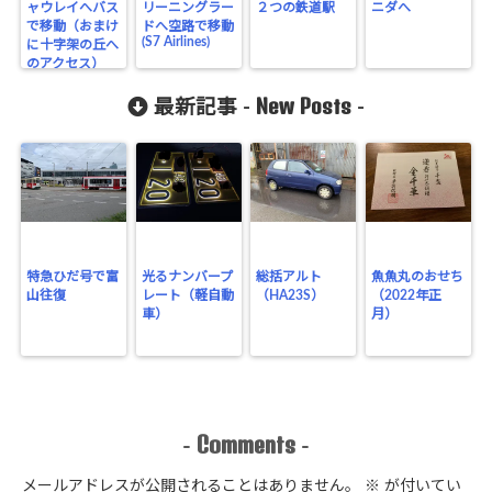
ャウレイへバス
リーニングラー
２つの鉄道駅
ニダへ
で移動（おまけ
ドへ空路で移動
(S7 Airlines)
に十字架の丘へ
のアクセス）
New Posts
最新記事 -
-
特急ひだ号で富
光るナンバープ
総括アルト
魚魚丸のおせち
山往復
レート（軽自動
（HA23S）
（2022年正
車）
月）
Comments
-
-
メールアドレスが公開されることはありません。
※
が付いてい