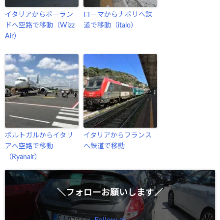
イタリアからポーラン
ローマからナポリへ鉄
ドへ空路で移動（Wizz
道で移動（italo）
Air）
ポルトガルからイタリ
イタリアからフランス
アへ空路で移動
へ鉄道で移動
（Ryanair）
＼フォローお願いします／
Follow @