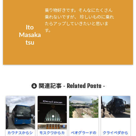
乗り物好きです。そんなにたくさん
乗れないですが、 珍しいものに乗れ
たらアップしていきたいと思いま
Ito
す。
Masaka
tsu
Related Posts
関連記事 -
-
カウナスからシ
モスクワからカ
ベオグラードの
クライペダから