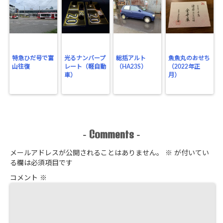
特急ひだ号で富
光るナンバープ
総括アルト
魚魚丸のおせち
山往復
レート（軽自動
（HA23S）
（2022年正
車）
月）
Comments
-
-
メールアドレスが公開されることはありません。
※
が付いてい
る欄は必須項目です
コメント
※