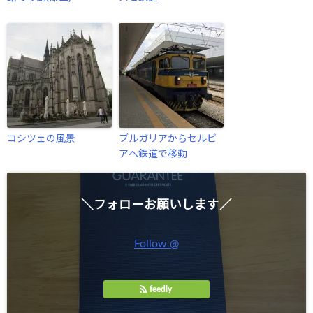
コシツェの風景
ブルガリアからセルビ
アへ鉄道で移動
＼フォローお願いします／
Follow @
feedly