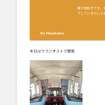
乗り物好きです。
プしていきたいと
Ito Masakatsu
本日はウラジオストク散策