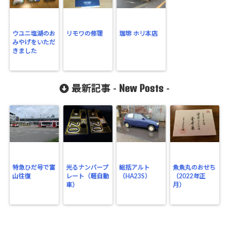
ウユニ塩湖のお
リモワの修理
珈琲 ホリ本店
みやげをいただ
きました
New Posts
最新記事 -
-
特急ひだ号で富
光るナンバープ
総括アルト
魚魚丸のおせち
山往復
レート（軽自動
（HA23S）
（2022年正
車）
月）